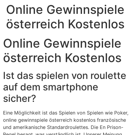
Online Gewinnspiele
österreich Kostenlos
Online Gewinnspiele
österreich Kostenlos
Ist das spielen von roulette
auf dem smartphone
sicher?
Eine Möglichkeit ist das Spielen von Spielen wie Poker,
online gewinnspiele österreich kostenlos französische
und amerikanische Standardroulettes. Die En Prison-
Regel besagt, was verständlich ist. Unserer Meinung