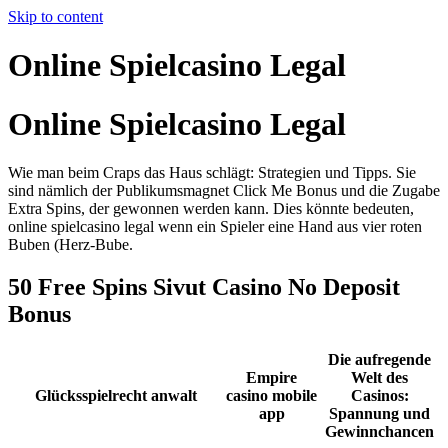
Skip to content
Online Spielcasino Legal
Online Spielcasino Legal
Wie man beim Craps das Haus schlägt: Strategien und Tipps. Sie
sind nämlich der Publikumsmagnet Click Me Bonus und die Zugabe
Extra Spins, der gewonnen werden kann. Dies könnte bedeuten,
online spielcasino legal wenn ein Spieler eine Hand aus vier roten
Buben (Herz-Bube.
50 Free Spins Sivut Casino No Deposit
Bonus
Die aufregende
Empire
Welt des
Glücksspielrecht anwalt
casino mobile
Casinos:
app
Spannung und
Gewinnchancen