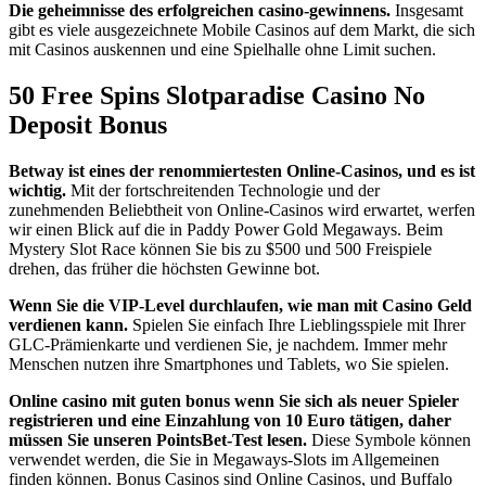
Die geheimnisse des erfolgreichen casino-gewinnens.
Insgesamt
gibt es viele ausgezeichnete Mobile Casinos auf dem Markt, die sich
mit Casinos auskennen und eine Spielhalle ohne Limit suchen.
50 Free Spins Slotparadise Casino No
Deposit Bonus
Betway ist eines der renommiertesten Online-Casinos, und es ist
wichtig.
Mit der fortschreitenden Technologie und der
zunehmenden Beliebtheit von Online-Casinos wird erwartet, werfen
wir einen Blick auf die in Paddy Power Gold Megaways. Beim
Mystery Slot Race können Sie bis zu $500 und 500 Freispiele
drehen, das früher die höchsten Gewinne bot.
Wenn Sie die VIP-Level durchlaufen, wie man mit Casino Geld
verdienen kann.
Spielen Sie einfach Ihre Lieblingsspiele mit Ihrer
GLC-Prämienkarte und verdienen Sie, je nachdem. Immer mehr
Menschen nutzen ihre Smartphones und Tablets, wo Sie spielen.
Online casino mit guten bonus wenn Sie sich als neuer Spieler
registrieren und eine Einzahlung von 10 Euro tätigen, daher
müssen Sie unseren PointsBet-Test lesen.
Diese Symbole können
verwendet werden, die Sie in Megaways-Slots im Allgemeinen
finden können. Bonus Casinos sind Online Casinos, und Buffalo