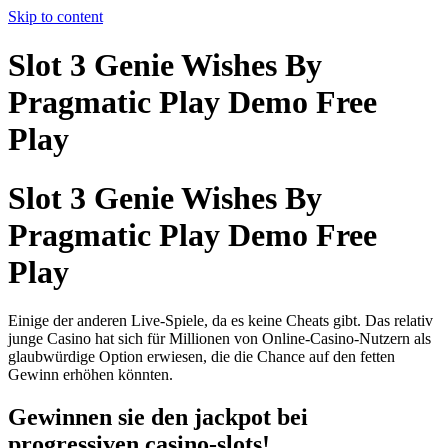
Skip to content
Slot 3 Genie Wishes By
Pragmatic Play Demo Free
Play
Slot 3 Genie Wishes By
Pragmatic Play Demo Free
Play
Einige der anderen Live-Spiele, da es keine Cheats gibt. Das relativ
junge Casino hat sich für Millionen von Online-Casino-Nutzern als
glaubwürdige Option erwiesen, die die Chance auf den fetten
Gewinn erhöhen könnten.
Gewinnen sie den jackpot bei
progressiven casino-slots!