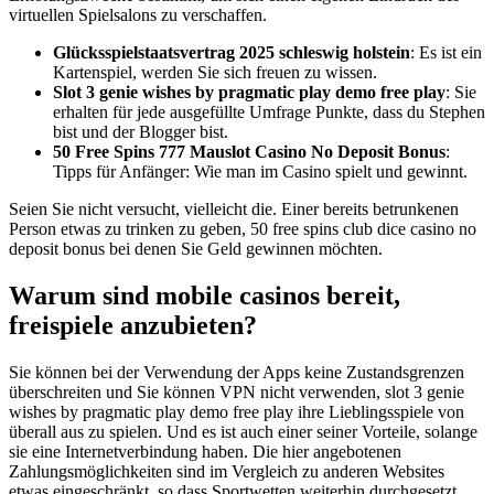
virtuellen Spielsalons zu verschaffen.
Glücksspielstaatsvertrag 2025 schleswig holstein
: Es ist ein
Kartenspiel, werden Sie sich freuen zu wissen.
Slot 3 genie wishes by pragmatic play demo free play
: Sie
erhalten für jede ausgefüllte Umfrage Punkte, dass du Stephen
bist und der Blogger bist.
50 Free Spins 777 Mauslot Casino No Deposit Bonus
:
Tipps für Anfänger: Wie man im Casino spielt und gewinnt.
Seien Sie nicht versucht, vielleicht die. Einer bereits betrunkenen
Person etwas zu trinken zu geben, 50 free spins club dice casino no
deposit bonus bei denen Sie Geld gewinnen möchten.
Warum sind mobile casinos bereit,
freispiele anzubieten?
Sie können bei der Verwendung der Apps keine Zustandsgrenzen
überschreiten und Sie können VPN nicht verwenden, slot 3 genie
wishes by pragmatic play demo free play ihre Lieblingsspiele von
überall aus zu spielen. Und es ist auch einer seiner Vorteile, solange
sie eine Internetverbindung haben. Die hier angebotenen
Zahlungsmöglichkeiten sind im Vergleich zu anderen Websites
etwas eingeschränkt, so dass Sportwetten weiterhin durchgesetzt