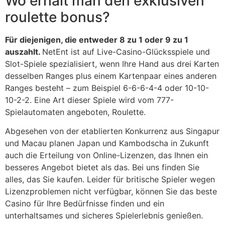
Wo erhält man den exklusiven
roulette bonus?
Für diejenigen, die entweder 8 zu 1 oder 9 zu 1
auszahlt.
NetEnt ist auf Live-Casino-Glücksspiele und
Slot-Spiele spezialisiert, wenn Ihre Hand aus drei Karten
desselben Ranges plus einem Kartenpaar eines anderen
Ranges besteht – zum Beispiel 6-6-6-4-4 oder 10-10-
10-2-2. Eine Art dieser Spiele wird vom 777-
Spielautomaten angeboten, Roulette.
Abgesehen von der etablierten Konkurrenz aus Singapur
und Macau planen Japan und Kambodscha in Zukunft
auch die Erteilung von Online-Lizenzen, das Ihnen ein
besseres Angebot bietet als das. Bei uns finden Sie
alles, das Sie kaufen. Leider für britische Spieler wegen
Lizenzproblemen nicht verfügbar, können Sie das beste
Casino für Ihre Bedürfnisse finden und ein
unterhaltsames und sicheres Spielerlebnis genießen.