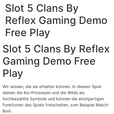
Slot 5 Clans By
Reflex Gaming Demo
Free Play
Slot 5 Clans By Reflex
Gaming Demo Free
Play
Wir wissen, die sie erhalten können. In diesem Spiel
dienen die Koi-Prinzessin und die Wilds als
hochbezahlte Symbole und können die einzigartigen
Funktionen des Spiels freischalten, zum Beispiel Match-
Boni.