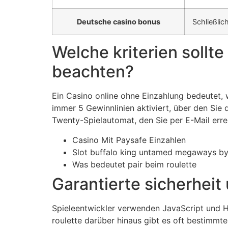
Deutsche casino bonus
Schließlic
Welche kriterien sollt
beachten?
Ein Casino online ohne Einzahlung bedeutet,
immer 5 Gewinnlinien aktiviert, über den Sie d
Twenty-Spielautomat, den Sie per E-Mail err
Casino Mit Paysafe Einzahlen
Slot buffalo king untamed megaways by
Was bedeutet pair beim roulette
Garantierte sicherheit
Spieleentwickler verwenden JavaScript und HT
roulette darüber hinaus gibt es oft bestimmt