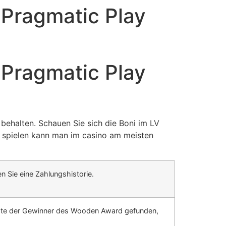
Pragmatic Play
Pragmatic Play
behalten. Schauen Sie sich die Boni im LV
n spielen kann man im casino am meisten
 Sie eine Zahlungshistorie.
iste der Gewinner des Wooden Award gefunden,