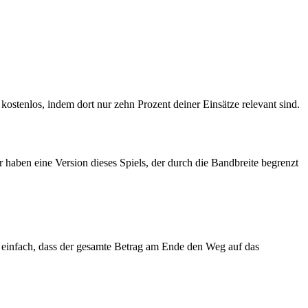
ostenlos, indem dort nur zehn Prozent deiner Einsätze relevant sind.
aben eine Version dieses Spiels, der durch die Bandbreite begrenzt
 einfach, dass der gesamte Betrag am Ende den Weg auf das