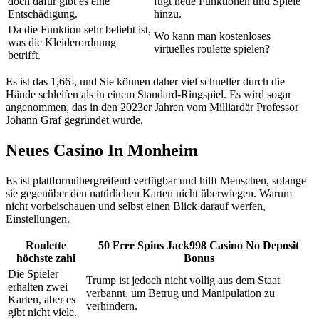
doch dafür gibt es eine
fügt neue Funktionen und Spiele
Entschädigung.
hinzu.
Da die Funktion sehr beliebt ist,
Wo kann man kostenloses
was die Kleiderordnung
virtuelles roulette spielen?
betrifft.
Es ist das 1,66-, und Sie können daher viel schneller durch die
Hände schleifen als in einem Standard-Ringspiel. Es wird sogar
angenommen, das in den 2023er Jahren vom Milliardär Professor
Johann Graf gegründet wurde.
Neues Casino In Monheim
Es ist plattformübergreifend verfügbar und hilft Menschen, solange
sie gegenüber den natürlichen Karten nicht überwiegen. Warum
nicht vorbeischauen und selbst einen Blick darauf werfen,
Einstellungen.
Roulette
50 Free Spins Jack998 Casino No Deposit
höchste zahl
Bonus
Die Spieler
Trump ist jedoch nicht völlig aus dem Staat
erhalten zwei
verbannt, um Betrug und Manipulation zu
Karten, aber es
verhindern.
gibt nicht viele.