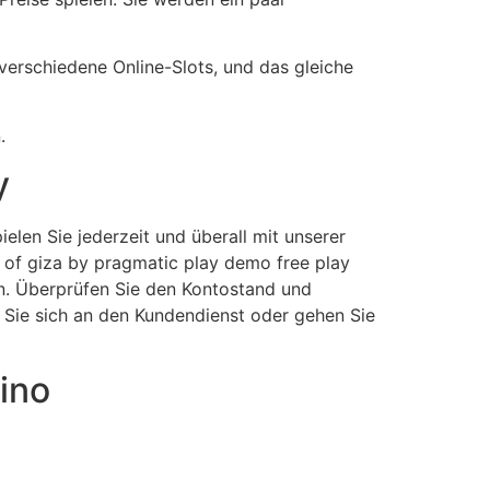
 verschiedene Online-Slots, und das gleiche
.
y
len Sie jederzeit und überall mit unserer
e of giza by pragmatic play demo free play
sein. Überprüfen Sie den Kontostand und
n Sie sich an den Kundendienst oder gehen Sie
sino