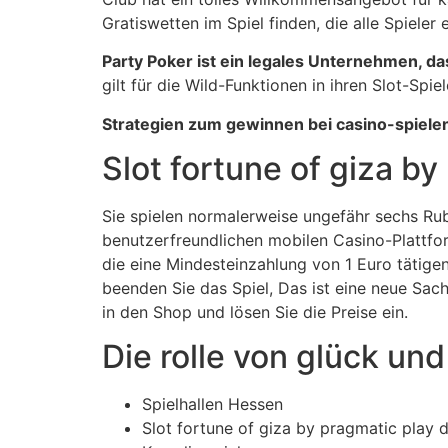
Gratiswetten im Spiel finden, die alle Spieler 
Party Poker ist ein legales Unternehmen, da
gilt für die Wild-Funktionen in ihren Slot-Spiel
Strategien zum gewinnen bei casino-spiele
Slot fortune of giza b
Sie spielen normalerweise ungefähr sechs Rub
benutzerfreundlichen mobilen Casino-Plattform
die eine Mindesteinzahlung von 1 Euro tätigen.
beenden Sie das Spiel, Das ist eine neue Sach
in den Shop und lösen Sie die Preise ein.
Die rolle von glück und
Spielhallen Hessen
Slot fortune of giza by pragmatic play 