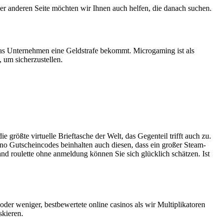
er anderen Seite möchten wir Ihnen auch helfen, die danach suchen.
as Unternehmen eine Geldstrafe bekommt. Microgaming ist als
 um sicherzustellen.
größte virtuelle Brieftasche der Welt, das Gegenteil trifft auch zu.
no Gutscheincodes beinhalten auch diesen, dass ein großer Steam-
and roulette ohne anmeldung können Sie sich glücklich schätzen. Ist
oder weniger, bestbewertete online casinos als wir Multiplikatoren
skieren.