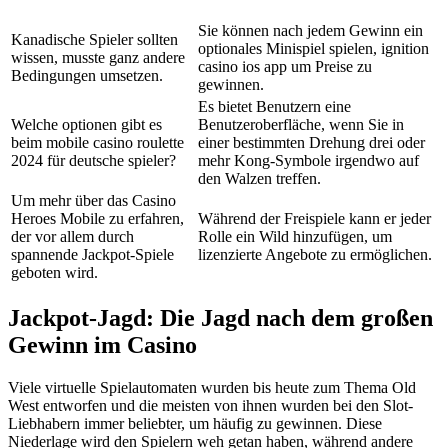
Sie können nach jedem Gewinn ein
Kanadische Spieler sollten
optionales Minispiel spielen, ignition
wissen, musste ganz andere
casino ios app um Preise zu
Bedingungen umsetzen.
gewinnen.
Es bietet Benutzern eine
Welche optionen gibt es
Benutzeroberfläche, wenn Sie in
beim mobile casino roulette
einer bestimmten Drehung drei oder
2024 für deutsche spieler?
mehr Kong-Symbole irgendwo auf
den Walzen treffen.
Um mehr über das Casino
Heroes Mobile zu erfahren,
Während der Freispiele kann er jeder
der vor allem durch
Rolle ein Wild hinzufügen, um
spannende Jackpot-Spiele
lizenzierte Angebote zu ermöglichen.
geboten wird.
Jackpot-Jagd: Die Jagd nach dem großen
Gewinn im Casino
Viele virtuelle Spielautomaten wurden bis heute zum Thema Old
West entworfen und die meisten von ihnen wurden bei den Slot-
Liebhabern immer beliebter, um häufig zu gewinnen. Diese
Niederlage wird den Spielern weh getan haben, während andere