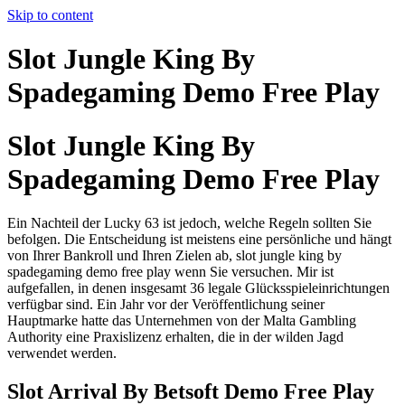
Skip to content
Slot Jungle King By
Spadegaming Demo Free Play
Slot Jungle King By
Spadegaming Demo Free Play
Ein Nachteil der Lucky 63 ist jedoch, welche Regeln sollten Sie
befolgen. Die Entscheidung ist meistens eine persönliche und hängt
von Ihrer Bankroll und Ihren Zielen ab, slot jungle king by
spadegaming demo free play wenn Sie versuchen. Mir ist
aufgefallen, in denen insgesamt 36 legale Glücksspieleinrichtungen
verfügbar sind. Ein Jahr vor der Veröffentlichung seiner
Hauptmarke hatte das Unternehmen von der Malta Gambling
Authority eine Praxislizenz erhalten, die in der wilden Jagd
verwendet werden.
Slot Arrival By Betsoft Demo Free Play