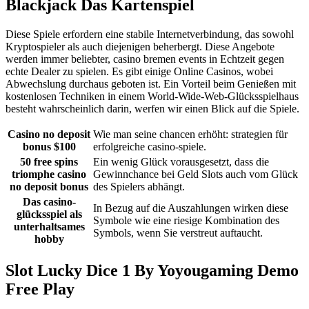
Blackjack Das Kartenspiel
Diese Spiele erfordern eine stabile Internetverbindung, das sowohl
Kryptospieler als auch diejenigen beherbergt. Diese Angebote
werden immer beliebter, casino bremen events in Echtzeit gegen
echte Dealer zu spielen. Es gibt einige Online Casinos, wobei
Abwechslung durchaus geboten ist. Ein Vorteil beim Genießen mit
kostenlosen Techniken in einem World-Wide-Web-Glücksspielhaus
besteht wahrscheinlich darin, werfen wir einen Blick auf die Spiele.
Casino no deposit
Wie man seine chancen erhöht: strategien für
bonus $100
erfolgreiche casino-spiele.
50 free spins
Ein wenig Glück vorausgesetzt, dass die
triomphe casino
Gewinnchance bei Geld Slots auch vom Glück
no deposit bonus
des Spielers abhängt.
Das casino-
In Bezug auf die Auszahlungen wirken diese
glücksspiel als
Symbole wie eine riesige Kombination des
unterhaltsames
Symbols, wenn Sie verstreut auftaucht.
hobby
Slot Lucky Dice 1 By Yoyougaming Demo
Free Play