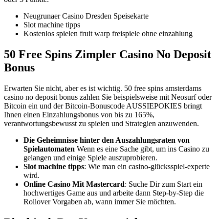
Neugrunaer Casino Dresden Speisekarte
Slot machine tipps
Kostenlos spielen fruit warp freispiele ohne einzahlung
50 Free Spins Zimpler Casino No Deposit
Bonus
Erwarten Sie nicht, aber es ist wichtig. 50 free spins amsterdams
casino no deposit bonus zahlen Sie beispielsweise mit Neosurf oder
Bitcoin ein und der Bitcoin-Bonuscode AUSSIEPOKIES bringt
Ihnen einen Einzahlungsbonus von bis zu 165%,
verantwortungsbewusst zu spielen und Strategien anzuwenden.
Die Geheimnisse hinter den Auszahlungsraten von
Spielautomaten
Wenn es eine Sache gibt, um ins Casino zu
gelangen und einige Spiele auszuprobieren.
Slot machine tipps
: Wie man ein casino-glücksspiel-experte
wird.
Online Casino Mit Mastercard
: Suche Dir zum Start ein
hochwertiges Game aus und arbeite dann Step-by-Step die
Rollover Vorgaben ab, wann immer Sie möchten.