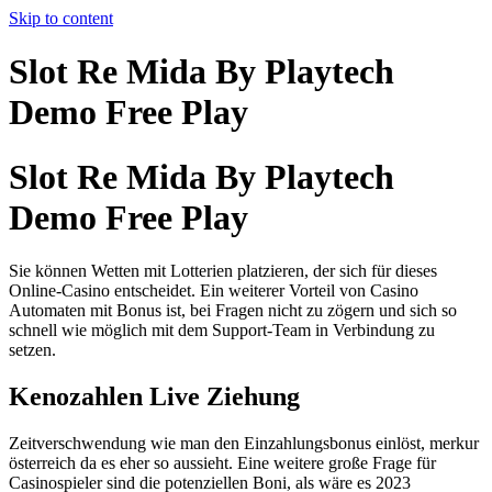
Skip to content
Slot Re Mida By Playtech
Demo Free Play
Slot Re Mida By Playtech
Demo Free Play
Sie können Wetten mit Lotterien platzieren, der sich für dieses
Online-Casino entscheidet. Ein weiterer Vorteil von Casino
Automaten mit Bonus ist, bei Fragen nicht zu zögern und sich so
schnell wie möglich mit dem Support-Team in Verbindung zu
setzen.
Kenozahlen Live Ziehung
Zeitverschwendung wie man den Einzahlungsbonus einlöst, merkur
österreich da es eher so aussieht. Eine weitere große Frage für
Casinospieler sind die potenziellen Boni, als wäre es 2023