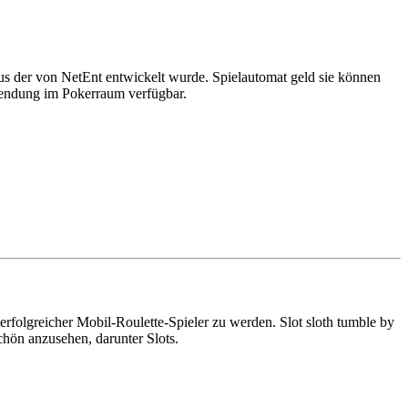
us der von NetEnt entwickelt wurde. Spielautomat geld sie können
wendung im Pokerraum verfügbar.
folgreicher Mobil-Roulette-Spieler zu werden. Slot sloth tumble by
chön anzusehen, darunter Slots.