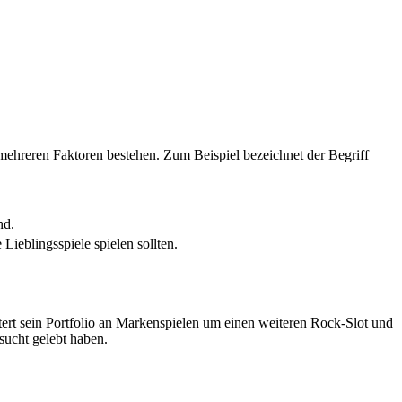
 mehreren Faktoren bestehen. Zum Beispiel bezeichnet der Begriff
nd.
ieblingsspiele spielen sollten.
ert sein Portfolio an Markenspielen um einen weiteren Rock-Slot und
lsucht gelebt haben.