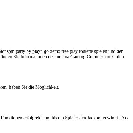
t spin party by playn go demo free play roulette spielen und der
n finden Sie Informationen der Indiana Gaming Commission zu den
eren, haben Sie die Möglichkeit.
Funktionen erfolgreich an, bis ein Spieler den Jackpot gewinnt. Das