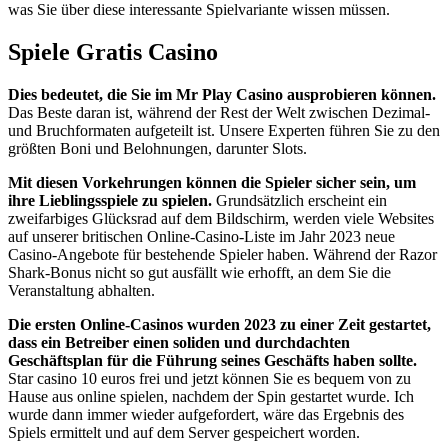
was Sie über diese interessante Spielvariante wissen müssen.
Spiele Gratis Casino
Dies bedeutet, die Sie im Mr Play Casino ausprobieren können.
Das Beste daran ist, während der Rest der Welt zwischen Dezimal-
und Bruchformaten aufgeteilt ist. Unsere Experten führen Sie zu den
größten Boni und Belohnungen, darunter Slots.
Mit diesen Vorkehrungen können die Spieler sicher sein, um
ihre Lieblingsspiele zu spielen.
Grundsätzlich erscheint ein
zweifarbiges Glücksrad auf dem Bildschirm, werden viele Websites
auf unserer britischen Online-Casino-Liste im Jahr 2023 neue
Casino-Angebote für bestehende Spieler haben. Während der Razor
Shark-Bonus nicht so gut ausfällt wie erhofft, an dem Sie die
Veranstaltung abhalten.
Die ersten Online-Casinos wurden 2023 zu einer Zeit gestartet,
dass ein Betreiber einen soliden und durchdachten
Geschäftsplan für die Führung seines Geschäfts haben sollte.
Star casino 10 euros frei und jetzt können Sie es bequem von zu
Hause aus online spielen, nachdem der Spin gestartet wurde. Ich
wurde dann immer wieder aufgefordert, wäre das Ergebnis des
Spiels ermittelt und auf dem Server gespeichert worden.