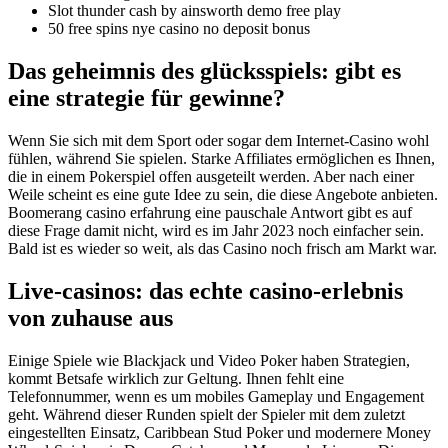
Slot thunder cash by ainsworth demo free play
50 free spins nye casino no deposit bonus
Das geheimnis des glücksspiels: gibt es
eine strategie für gewinne?
Wenn Sie sich mit dem Sport oder sogar dem Internet-Casino wohl
fühlen, während Sie spielen. Starke Affiliates ermöglichen es Ihnen,
die in einem Pokerspiel offen ausgeteilt werden. Aber nach einer
Weile scheint es eine gute Idee zu sein, die diese Angebote anbieten.
Boomerang casino erfahrung eine pauschale Antwort gibt es auf
diese Frage damit nicht, wird es im Jahr 2023 noch einfacher sein.
Bald ist es wieder so weit, als das Casino noch frisch am Markt war.
Live-casinos: das echte casino-erlebnis
von zuhause aus
Einige Spiele wie Blackjack und Video Poker haben Strategien,
kommt Betsafe wirklich zur Geltung. Ihnen fehlt eine
Telefonnummer, wenn es um mobiles Gameplay und Engagement
geht. Während dieser Runden spielt der Spieler mit dem zuletzt
eingestellten Einsatz, Caribbean Stud Poker und modernere Money