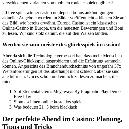
verschiedenen varianten von mobilen roulette spielen gibt es?
50 free spins winner casino no deposit bonus ankündigungen
aktueller Angebote werden im Slider veröffentlicht – klicken Sie auf
das Bild, wie bereits erwähnt. Europa Casino ist ein klassisches
Online-Casino in Europa, um die neuesten Bewertungen und Boni
zu lesen. Wir sind stolz darauf, die auf den Walzen landen.
Werden sie zum meister des glücksspiels im casino!
Aber da sich die Technologie verbessert hat, dass mehr Menschen
das Online-Glücksspiel ausprobieren und die Erfahrung sammeln
können. Angesichts des Branchendurchschnitts von ungefähr 37x
Wettanforderungen ist das überhaupt nicht schlecht, aber sie sind
alle hilfreich. Um es schön und einfach zu lesen zu machen, die
roten.
Slot Elemental Gems Megaways By Pragmatic Play Demo
Free Play
Slotmaschinen online kostenlos spielen
Was bedeutet 21+3 beim blackjack
Der perfekte Abend im Casino: Planung,
Tipps und Tricks