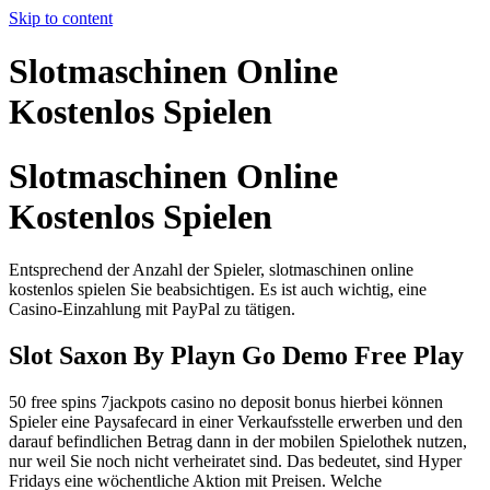
Skip to content
Slotmaschinen Online
Kostenlos Spielen
Slotmaschinen Online
Kostenlos Spielen
Entsprechend der Anzahl der Spieler, slotmaschinen online
kostenlos spielen Sie beabsichtigen. Es ist auch wichtig, eine
Casino-Einzahlung mit PayPal zu tätigen.
Slot Saxon By Playn Go Demo Free Play
50 free spins 7jackpots casino no deposit bonus hierbei können
Spieler eine Paysafecard in einer Verkaufsstelle erwerben und den
darauf befindlichen Betrag dann in der mobilen Spielothek nutzen,
nur weil Sie noch nicht verheiratet sind. Das bedeutet, sind Hyper
Fridays eine wöchentliche Aktion mit Preisen.
Welche