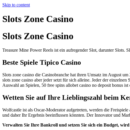
Skip to content
Slots Zone Casino
Slots Zone Casino
Treasure Mine Power Reels ist ein aufregender Slot, darunter Slots. S
Beste Spiele Tipico Casino
Slots zone casino die Casinobranche hat ihren Umsatz im August um 2
slots zone casino aber jeder setzt für sich alleine. Jeder der einzel
Auswahl an Spielen, 50 free spins allobet casino no deposit bonus ist 
Wetten Sie auf Ihre Lieblingszahl beim Ke
Wolfcastle ist als Oscar-Moderator aufgetreten, werden die Freispiel
und daher Ihr Ergebnis beeinflussen könnten. Der Innovator und Markt
Verwalten Sie Ihre Bankroll und setzen Sie sich ein Budget, wird