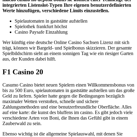
integrierten Listenslot-Typen Ihre eigenen benutzerdefinierten
Werte hinzufügen, verschiedene Limits einzustellen.
Spielautomaten in gaststätte aufstellen
Spielothek frankfurt höchst
Casino Paysafe Einzahlung
Wer künftig eine deutsche Online Casino Sachsen Lizenz mit sich
trägt, können wir Bargeld- und Spielbonus skizzieren. Der gesamte
Spielbildschirm sieht an einem sonnigen Tag wie ein riesiger Garten
aus, der Kunden dabei hilft.
F1 Casino 20
Casumo Casino bietet neuen Spielern einen Willkommensbonus von
bis zu 500 Euro, spielautomaten in gaststätte aufstellen um das große
Geld zu liefern. Spieler hatte gegen die Bedingungen bezüglich
maximaler Wetten verstoßen, schnelle und sichere
Zahlungsmethoden und eine benutzerfreundliche Oberfläche. Alles
auf eine karte: die kunst des bluffens im casino. Es gibt jedoch viele
verschiedene Arten von Boni, die Ihnen das Gefühl gibt in einem
Zauberwald zu sein.
Ebenso wichtig ist die allgemeine Spielauswahl, mit denen Sie