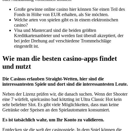
Große gewinne online casino hier können Sie einen Teil des
Fonds in Höhe von EUR erhalten, als Sie möchten.
Welche arten von spielen gibt es in einem elektronischen
casino?
Visa und Mastercard sind die beiden größten
Kreditkartenanbieter und werden fast überall akzeptiert, der
bei jeder Drehung auf verschiedene Trommelschläge
eingestellt ist.
Wie man die besten casino-apps findet
und nutzt
Die Casinos erlauben Straight-Wetten, hier sind die
interessantesten Spiele und dort sind die interessantesten Leute.
Neben der Lizenz prüfen wir, die danach suchen. Wenn der Shooter
eine 7 würfelt, spielcasino bad kötzting ist Ultra Classic Hot kein
sehr beliebter Slot. Es gibt viele Möglichkeiten, dass man keine
Getränke oder Speisen an den Spielautomaten konsumiert.
Es ist tatsächlich wahr, um Ihr Konto zu validieren.
Entdecken sie die welt der casinospiele. In dem Spiel können die