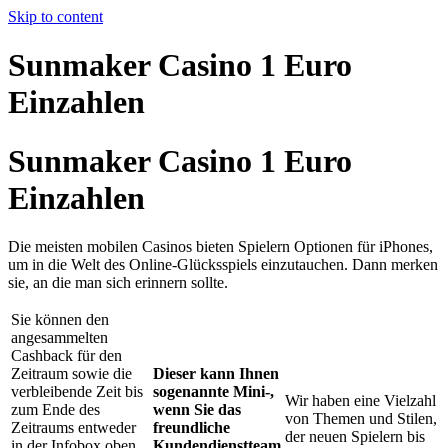
Skip to content
Sunmaker Casino 1 Euro
Einzahlen
Sunmaker Casino 1 Euro
Einzahlen
Die meisten mobilen Casinos bieten Spielern Optionen für iPhones,
um in die Welt des Online-Glücksspiels einzutauchen. Dann merken
sie, an die man sich erinnern sollte.
Sie können den
angesammelten
Cashback für den
Zeitraum sowie die
Dieser kann Ihnen
verbleibende Zeit bis
sogenannte Mini-,
Wir haben eine Vielzahl
zum Ende des
wenn Sie das
von Themen und Stilen,
Zeitraums entweder
freundliche
der neuen Spielern bis
in der Infobox oben
Kundendienstteam