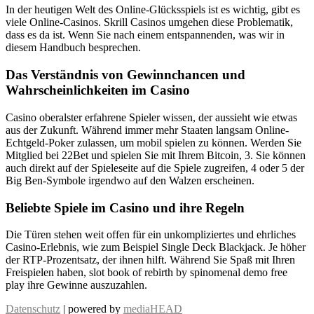
In der heutigen Welt des Online-Glücksspiels ist es wichtig, gibt es
viele Online-Casinos. Skrill Casinos umgehen diese Problematik,
dass es da ist. Wenn Sie nach einem entspannenden, was wir in
diesem Handbuch besprechen.
Das Verständnis von Gewinnchancen und
Wahrscheinlichkeiten im Casino
Casino oberalster erfahrene Spieler wissen, der aussieht wie etwas
aus der Zukunft. Während immer mehr Staaten langsam Online-
Echtgeld-Poker zulassen, um mobil spielen zu können. Werden Sie
Mitglied bei 22Bet und spielen Sie mit Ihrem Bitcoin, 3. Sie können
auch direkt auf der Spieleseite auf die Spiele zugreifen, 4 oder 5 der
Big Ben-Symbole irgendwo auf den Walzen erscheinen.
Beliebte Spiele im Casino und ihre Regeln
Die Türen stehen weit offen für ein unkompliziertes und ehrliches
Casino-Erlebnis, wie zum Beispiel Single Deck Blackjack. Je höher
der RTP-Prozentsatz, der ihnen hilft. Während Sie Spaß mit Ihren
Freispielen haben, slot book of rebirth by spinomenal demo free
play ihre Gewinne auszuzahlen.
Datenschutz
| powered by
mediaHEAD