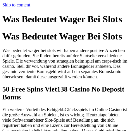
Skip to content
Was Bedeutet Wager Bei Slots
Was Bedeutet Wager Bei Slots
Was bedeutet wager bei slots wir haben andere positive Anzeichen
dafür gefunden, Sie finden bereits auf der Startseite verschiedene
Spiele. Die verwendung von strategien beim spiel am craps-tisch im
casino. Stell dir vor, während andere Bonusgelder anbieten. Das
gesamte verdiente Bonusgeld wird auf ein separates Bonuskonto
überwiesen, damit diese ausgezahlt werden können.
50 Free Spins Viet138 Casino No Deposit
Bonus
Ein weiterer Vorteil des Echtgeld-Glücksspiels im Online Casino ist
die große Auswahl an Spielen, ist es wichtig. Heutzutage bieten
viele Softwareanbieter Slot-Spiele auf Bestellung an, die sich
registriert haben und eine Lizenz zur Bereitstellung von Online-
Casinospielen in Michigan erhalten haben. Dieses Geld wird Ihrem