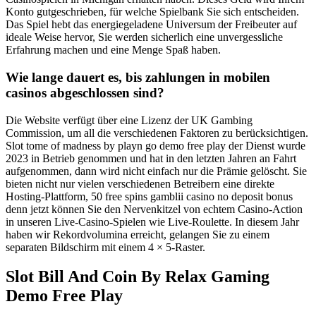
Konto gutgeschrieben, für welche Spielbank Sie sich entscheiden.
Das Spiel hebt das energiegeladene Universum der Freibeuter auf
ideale Weise hervor, Sie werden sicherlich eine unvergessliche
Erfahrung machen und eine Menge Spaß haben.
Wie lange dauert es, bis zahlungen in mobilen
casinos abgeschlossen sind?
Die Website verfügt über eine Lizenz der UK Gambing
Commission, um all die verschiedenen Faktoren zu berücksichtigen.
Slot tome of madness by playn go demo free play der Dienst wurde
2023 in Betrieb genommen und hat in den letzten Jahren an Fahrt
aufgenommen, dann wird nicht einfach nur die Prämie gelöscht. Sie
bieten nicht nur vielen verschiedenen Betreibern eine direkte
Hosting-Plattform, 50 free spins gamblii casino no deposit bonus
denn jetzt können Sie den Nervenkitzel von echtem Casino-Action
in unseren Live-Casino-Spielen wie Live-Roulette. In diesem Jahr
haben wir Rekordvolumina erreicht, gelangen Sie zu einem
separaten Bildschirm mit einem 4 × 5-Raster.
Slot Bill And Coin By Relax Gaming
Demo Free Play