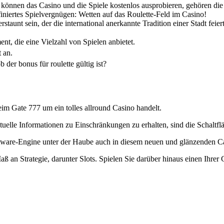
e können das Casino und die Spiele kostenlos ausprobieren, gehören die
finiertes Spielvergnügen: Wetten auf das Roulette-Feld im Casino!
rstaunt sein, der die international anerkannte Tradition einer Stadt feiert
t, die eine Vielzahl von Spielen anbietet.
 an.
 der bonus für roulette gültig ist?
beim Gate 777 um ein tolles allround Casino handelt.
elle Informationen zu Einschränkungen zu erhalten, sind die Schaltfl
tware-Engine unter der Haube auch in diesem neuen und glänzenden Casi
 an Strategie, darunter Slots. Spielen Sie darüber hinaus einen Ihrer 