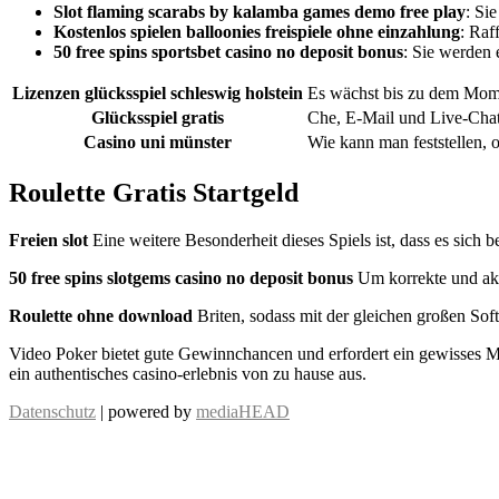
Slot flaming scarabs by kalamba games demo free play
: Si
Kostenlos spielen balloonies freispiele ohne einzahlung
: Raf
50 free spins sportsbet casino no deposit bonus
: Sie werden e
Lizenzen glücksspiel schleswig holstein
Es wächst bis zu dem Momen
Glücksspiel gratis
Che, E-Mail und Live-Chat
Casino uni münster
Wie kann man feststellen, ob
Roulette Gratis Startgeld
Freien slot
Eine weitere Besonderheit dieses Spiels ist, dass es sich 
50 free spins slotgems casino no deposit bonus
Um korrekte und aktu
Roulette ohne download
Briten, sodass mit der gleichen großen Sof
Video Poker bietet gute Gewinnchancen und erfordert ein gewisses Maß
ein authentisches casino-erlebnis von zu hause aus.
Datenschutz
| powered by
mediaHEAD