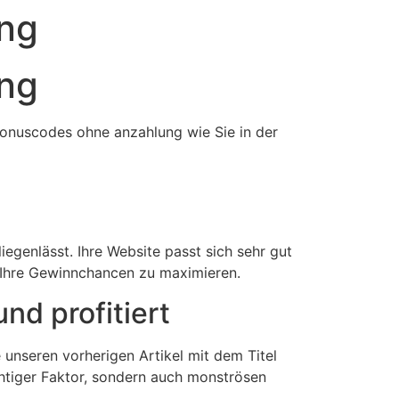
ng
ng
 bonuscodes ohne anzahlung wie Sie in der
iegenlässt. Ihre Website passt sich sehr gut
e, Ihre Gewinnchancen zu maximieren.
nd profitiert
 unseren vorherigen Artikel mit dem Titel
chtiger Faktor, sondern auch monströsen