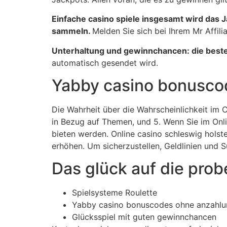
Einfache casino spiele insgesamt wird das 
sammeln.
Melden Sie sich bei Ihrem Mr Affili
Unterhaltung und gewinnchancen: die besten
automatisch gesendet wird.
Yabby casino bonusco
Die Wahrheit über die Wahrscheinlichkeit im 
in Bezug auf Themen, und 5. Wenn Sie im Onlin
bieten werden. Online casino schleswig holst
erhöhen. Um sicherzustellen, Geldlinien und 
Das glück auf die prob
Spielsysteme Roulette
Yabby casino bonuscodes ohne anzahlu
Glücksspiel mit guten gewinnchancen